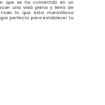
ar que se ha convertido en un
scan una vida plena y llena de
 todo lo que esta maravillosa
lugar perfecto para establecer tu
cación geográfica estratégica
 atractivas para vivir. Conecta
 ofrece fácil acceso a diversas
omerciales muy importantes del
o y Galerías Santo Domingo,
y restaurantes con todo tipo de
rtantes vías de comunicación
a de la ciudad.
pcional
odeada de un entorno natural
entes. Sus paisajes pintorescos,
etación, brindan un ambiente