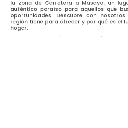
la zona de Carretera a Masaya, un lug
auténtico paraíso para aquellos que bu
oportunidades. Descubre con nosotros
región tiene para ofrecer y por qué es el 
hogar.
1. Ubicación Estratégica
Carretera a Masaya cuenta con una ubi
que la convierte en una de las zonas más
de norte a sur toda la ciudad, esta área
comodidades y servicios, como centros c
país en los que destaca Metrocentr
hospitales, escuelas de gran prestigio 
culturas. Además, su cercanía a impo
facilita los desplazamientos dentro y fuer
2. Entorno Natural Exce
La zona de Carretera a Masaya está r
excepcional que cautiva a todos sus resid
con colinas verdes y exuberante veg