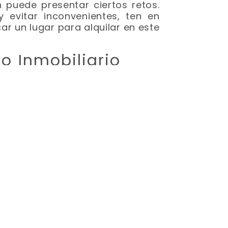
 puede presentar ciertos retos.
 evitar inconvenientes, ten en
ar un lugar para alquilar en este
o Inmobiliario
de variar significativamente en
n. Es fundamental investigar y
precios, tipos de propiedades y
ien fundamentadas.
ión Perfecta
ropiedad. Evalúa factores como la
idad del vecindario, el acceso al
opciones de ocio antes de tomar
 De Arrendamiento