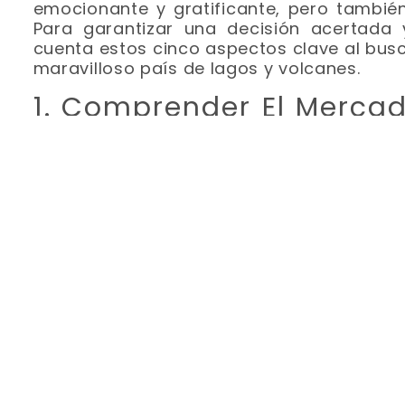
emocionante y gratificante, pero también
Para garantizar una decisión acertada y
cuenta estos cinco aspectos clave al busc
maravilloso país de lagos y volcanes.
1. Comprender El Mercad
Nicaragüense
El mercado inmobiliario en Nicaragua pue
comparación con el de tu país de orige
comprender las diferencias en cuanto a 
legislación local para tomar decisiones b
2. Seleccionar La Ubicac
La ubicación es crucial al alquilar una p
proximidad a tu lugar de trabajo, la segur
transporte público, centros de salud y 
una decisión.
3. Analizar El Contrato