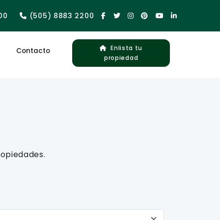
00
(505) 8883 2200
Enlista tu
Contacto
propiedad
s
ropiedades.