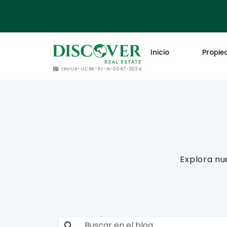
Inicio
Propie
INVUR-UCBR-PJ-N-0067-2024
Explora nu