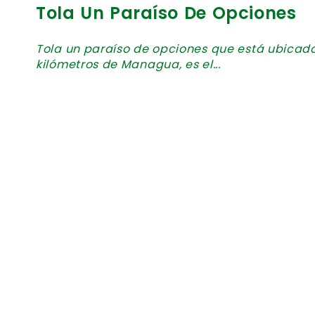
Tola Un Paraíso De Opciones
Tola un paraíso de opciones que está ubicado
kilómetros de Managua, es el...
Publicado el: October 2, 2015
Edificio Escala, Construyendo 
Escala un nuevo edificio corporativo para ofi
vanguardista que denota crecimiento y que se 