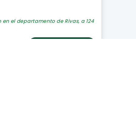
 en el departamento de Rivas, a 124
Leer más
El Futuro
cinas modernas, con un diseño
diferencia de...