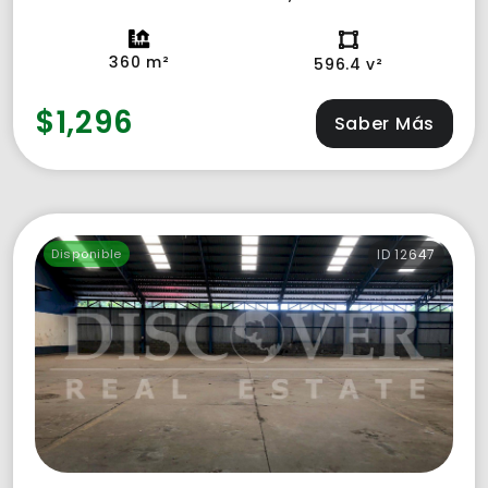
conformado por alta densidad de
establecimientos comerciales importantes
360 m²
596.4 v²
tales como industrias, almacenes,
importadoras, distribuidoras, agencias
$1,296
Saber Más
aduaneras, sucursales financieras, ferreterías,
etc. Además, la carretera Panamericana Norte
es una arteria principal del flujo vehicular de la
ciudad de Managua. La bodega cuenta con
oficina, baño y bahía.
Disponible
ID 12647