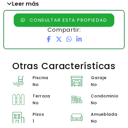
cuadrados, a menos de diez minutos
Leer más
del mercado oriental.
CONSULTAR ESTA PROPIEDAD
Precio: U$6 IVA
Compartir:
Otras Características
Piscina
Garaje
No
No
Terraza
Condominio
No
No
Pisos
Amueblada
1
No