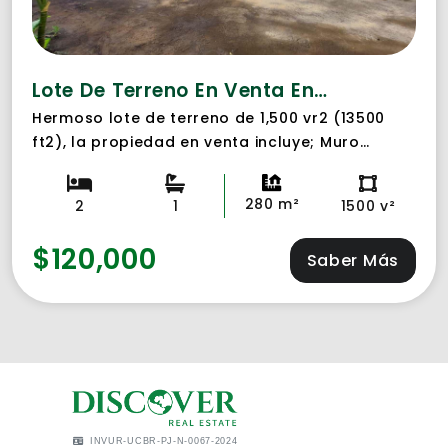
Lote De Terreno En Venta En Carretera Vieja León
Hermoso lote de terreno de 1,500 vr2 (13500
ft2), la propiedad en venta incluye; Muro
Perimetral con serpentina. - Área de parqueo
vehicular, portón manual, garaje bajo techo
280 m²
2
1
1500 v²
para dos vehículos. Casa de 120 m2 su área
construida, (dos amplias habitaciones 1 baño y
$120,000
Saber Más
sus ambientes, incluida terraza
techada). Apartamento de 60 m2 su área
construida, una bodega de 200 m2 su área
construida.
INVUR-UCBR-PJ-N-0067-2024