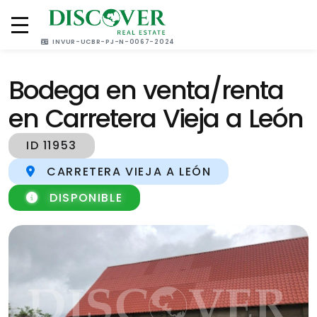
(505) 2270 4000
(505) 8883 2200
INVUR-UCBR-PJ-N-0067-2024
Bodega en venta/renta
en Carretera Vieja a León
ID 11953
CARRETERA VIEJA A LEÓN
DISPONIBLE