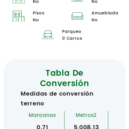
No
No
Pisos
Amueblada
No
No
Parqueo
0 Carros
Tabla De
Conversión
Medidas de conversión
terreno
Manzanas
Metros2
0.71
5,008.13