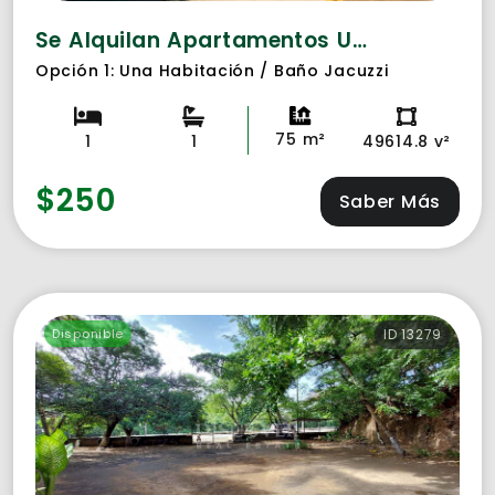
Se Alquilan Apartamentos Ubicados En Carretera Vieja León ID 9699
Opción 1: Una Habitación / Baño Jacuzzi
75 m²
1
1
49614.8 v²
$250
Saber Más
Disponible
ID 13279