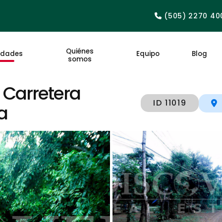
(505) 2270 40
Quiénes
edades
Equipo
Blog
somos
 Carretera
ID 11019
a