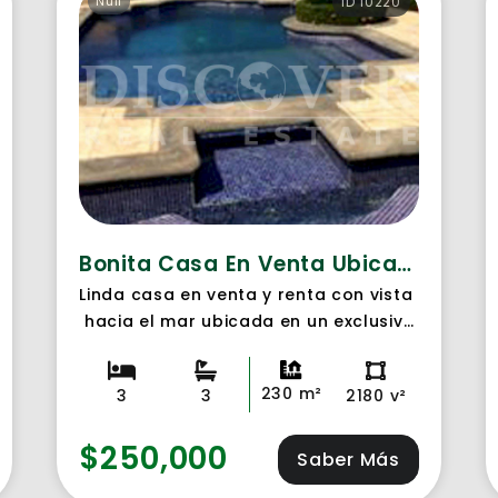
Null
ID 10220
Bonita Casa En Venta Ubicada Camino A Montelimar, Masachapa.
Linda casa en venta y renta con vista
hacia el mar ubicada en un exclusivo
condominio camino a Montelimar,
2,180 Varas2 de área de terreno y 230
230 m²
3
3
2180 v²
metros2 de area de
construcción, Cuenta con 3
$250,000
habitaciones con baños
Saber Más
independiente, baños de visita, sala,