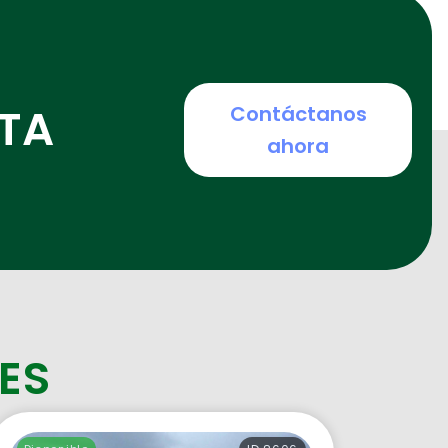
TA
Contáctanos
ahora
ES