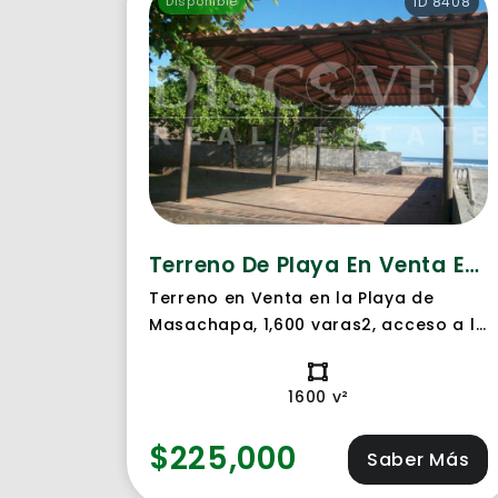
Disponible
ID 8408
Terreno De Playa En Venta En Masachapa
Terreno en Venta en la Playa de
Masachapa, 1,600 varas2, acceso a la
playa, servicios basicos. Frente al
mar.
1600 v²
$225,000
Saber Más