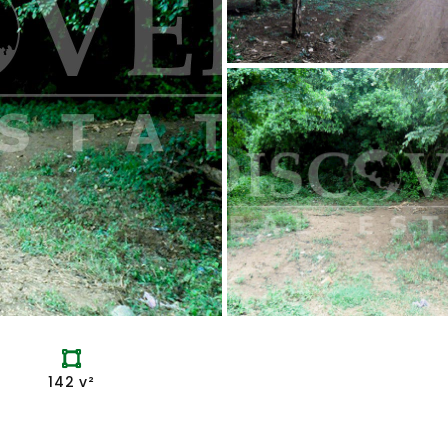
142 v²