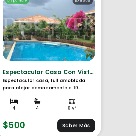
Disponible
ID 8606
Espectacular Casa Con Vista Al Mar-Alquiler
Espectacular casa, full amoblada
para alojar comodamente a 10
personas. Aparte cuenta con
apartamento de facil acceso a la
4
4
0 v²
playa. Jardines hermosos y bien
cuidados. Espacios amplios y
$500
hermosos con vista al mar.
Saber Más