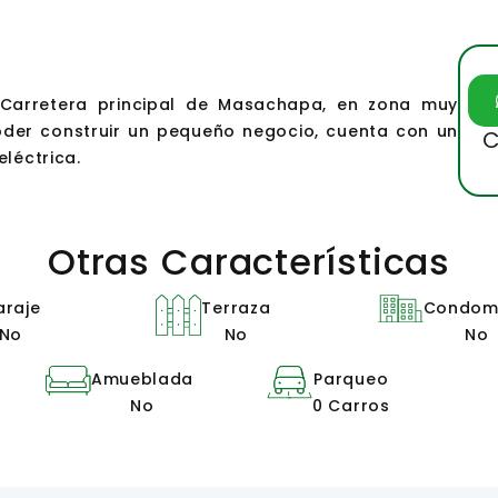
 Carretera principal de Masachapa, en zona muy
poder construir un pequeño negocio, cuenta con un
C
eléctrica.
Otras Características
araje
Terraza
Condomi
No
No
No
Amueblada
Parqueo
No
0 Carros