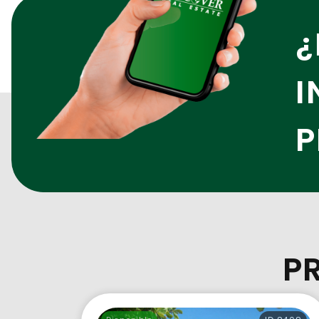
¿
I
P
P